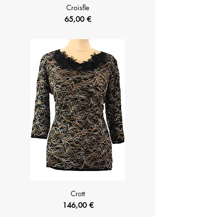
Croisfle
Prix
65,00 €
Crott
Prix
146,00 €