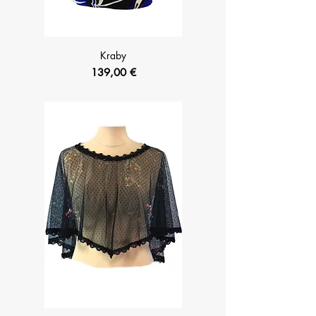
Kraby
Prix
139,00 €