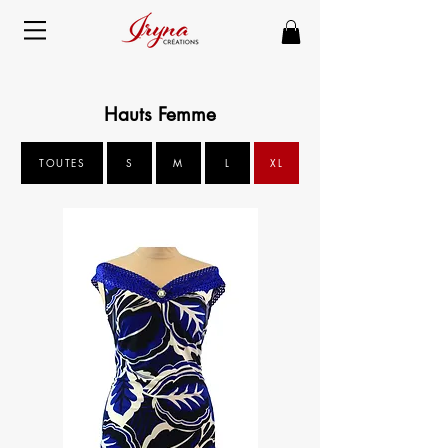
Hauts Femme
TOUTES
S
M
L
XL