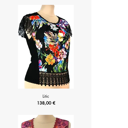
Litic
Prix
138,00 €