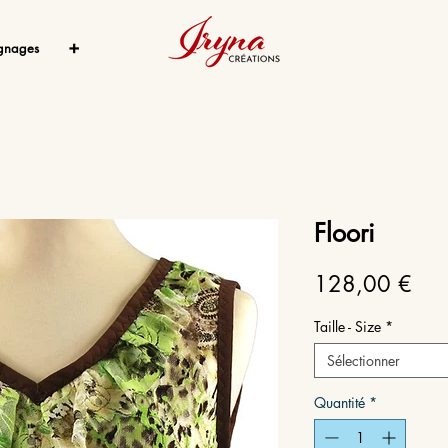
gnages
➕
Floori
Prix
128,00 €
Taille - Size
*
Sélectionner
Quantité
*