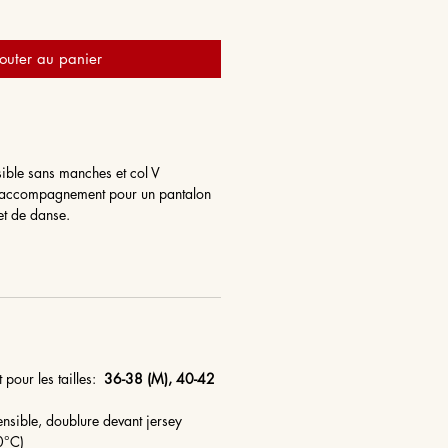
outer au panier
sible sans manches et col V
it accompagnement pour un pantalon
et de danse.
t pour les tailles:
36-38 (M), 40-42
tensible, doublure devant jersey
30°C)