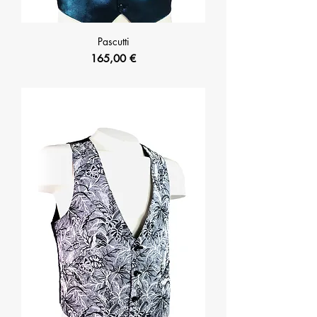
Pascutti
Prix
165,00 €