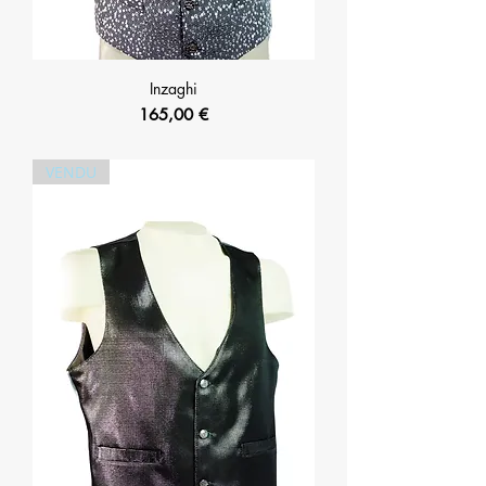
Inzaghi
Prix
165,00 €
VENDU