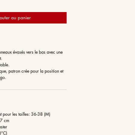
outer au panier
neaux évasés vers le bas avec une
t.
table.
que, patron crée pour la position et
ngo.
 pour les tailles: 36-38 (M)
57 cm
ester
 (30°C)