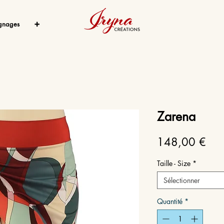
gnages
➕
Zarena
Prix
148,00 €
Taille - Size
*
Sélectionner
Quantité
*