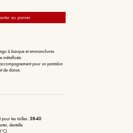
outer au panier
ango à basque et emmanchures
e métallisée.
it accompagnement pour un pantalon
et de danse.
t pour les tailles:
38-40
ster, dentelle
30°C)