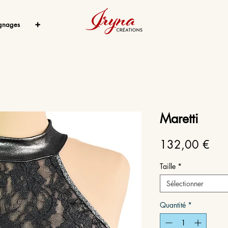
gnages
➕
Maretti
Prix
132,00 €
Taille
*
Sélectionner
Quantité
*