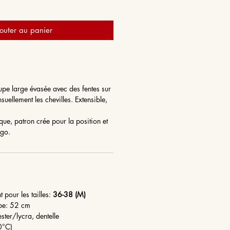
outer au panier
upe large évasée avec des fentes sur
nsuellement les chevilles. Extensible,
que, patron crée pour la position et
ango.
 pour les tailles:
36-38 (M)
be: 52 cm
ester/lycra, dentelle
 (30°C)