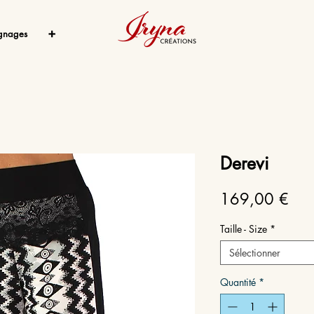
gnages
➕
Derevi
Prix
169,00 €
Taille - Size
*
Sélectionner
Quantité
*