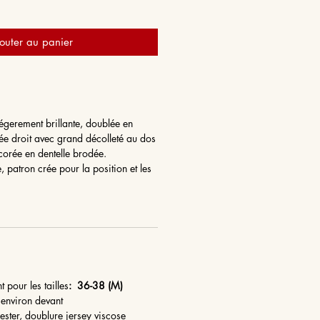
outer au panier
égerement brillante, doublée en
tée droit avec grand décolleté au dos
écorée en dentelle brodée.
, patron crée pour la position et les
t pour les tailles
: 36-38 (M)
environ devant
ester, doublure jersey viscose