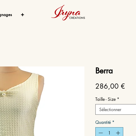
gnages
➕
Berra
Prix
286,00 €
Taille - Size
*
Sélectionner
Quantité
*